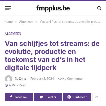
fmpplus.be
Home
»
Algemeen
»
Van schijfjes tot streams: de evolutie, productie en toekomst van cd’s in het digitale tijdperk
ALGEMEEN
Van schijfjes tot streams: de
evolutie, productie en
toekomst van cd’s in het
digitale tijdperk
By
Chris
February 2, 2024
No Comments
4 Mins Read
Facebook
Twitter
Pinterest